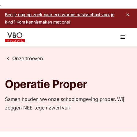
.
Ben je nog op zoek naar een warme basisschool voor je
✕
kind? Kom kennismaken met ons!
chevron_left
Onze troeven
Operatie Proper
Samen houden we onze schoolomgeving proper. Wij
zeggen NEE tegen zwerfvuil!