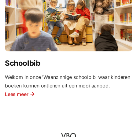
Schoolbib
Welkom in onze 'Waanzinnige schoolbib' waar kinderen
boeken kunnen ontlenen uit een mooi aanbod.
Lees meer
arrow_forward